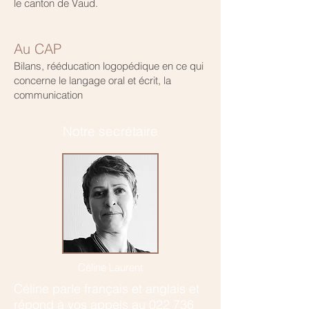
le canton de Vaud.
Au CAP
Bilans, rééducation logopédique en ce qui
concerne le langage oral et écrit, la
communication
Notre secrétaire
Céline Laurent
Céline parle français et anglais et
r
épond à vos appels au
022 736