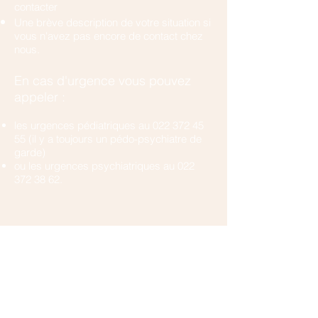
contacter
Une brève description de votre situation si
vous n'avez pas encore de contact chez
nous.
En cas d'urgence vous pouvez
appeler :
les urgences pédiatriques au
022 372 45
55
(il y a toujours un pédo-psychiatre de
garde)
ou les urgences psychiatriques au
022
372 38 62
.
Contactez-nous pour plus d'informations