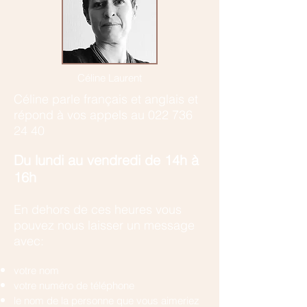
Céline Laurent
Céline parle français et anglais et
r
épond à vos appels au
022 736
24 40
​Du lundi au vendredi de 14h à
16h
En dehors de ces heures vous
pouvez nous laisser un message
avec:
votre nom
votre numéro de téléphone
le nom de la personne que vous aimeriez