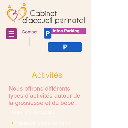
P
Infos Parking
Contact
P
Activités
Nous offrons différents
types d’activités autour de
la grossesse et du bébé :
Avant l'arrivée du bébé :
•
Préparation à la naissance
en