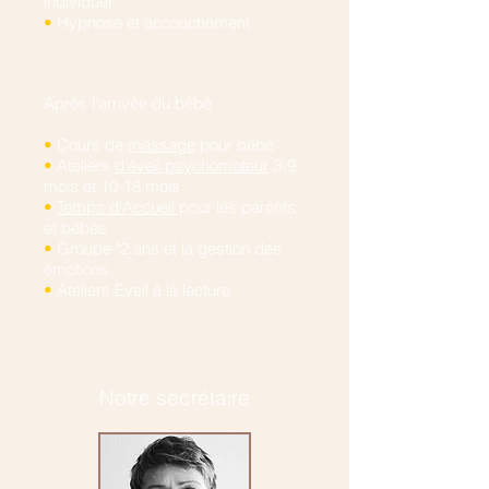
individuel
•
Hypnose et accouchement
Après l'arrivée du bébé
•
Cours de
massage
pour bébé
•
Ateliers
d’éveil psychomoteur
3-9
mois et 10-18 mois
•
Temps d'Accueil
pour les parents
et bébés
•
Groupe "2 ans et la gestion des
émotions
•
Ateliers Eveil à la lecture
Notre secrétaire