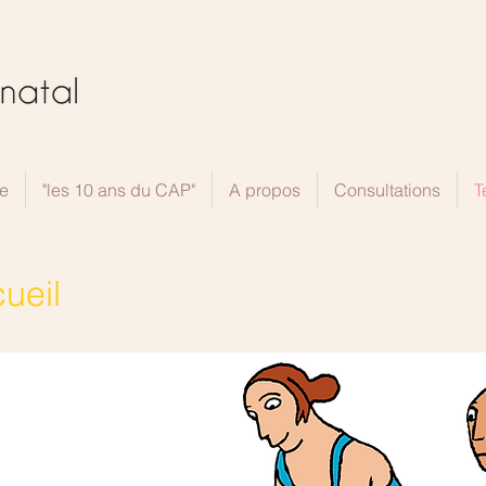
e
"les 10 ans du CAP"
A propos
Consultations
T
ueil