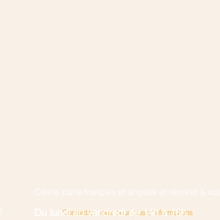
Céline parle français et anglais et r
épond à vos
e
​Du lundi au vendredi de 14h à 16h
Contactez-nous pour plus d'informations