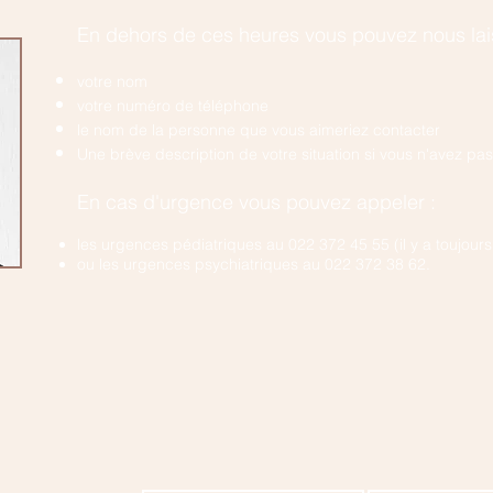
En dehors de ces heures vous pouvez nous la
votre nom
votre numéro de téléphone
le nom de la personne que vous aimeriez contacter
Une brève description de votre situation si vous n'avez p
En cas d'urgence vous pouvez appeler :
les urgences pédiatriques au 022 372 45 55 (il y a toujou
ou les urgences psychiatriques au 022 372 38 62.