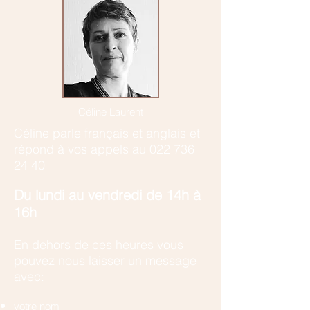
Céline Laurent
Céline parle français et anglais et
r
épond à vos appels au
022 736
24 40
​Du lundi au vendredi de 14h à
16h
En dehors de ces heures vous
pouvez nous laisser un message
avec:
votre nom