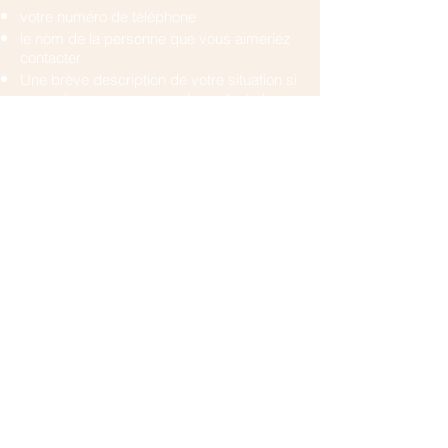
votre numéro de téléphone
le nom de la personne que vous aimeriez
contacter
Une brève description de votre situation si
vous n'avez pas encore de contact chez
nous.
En cas d'urgence vous pouvez
appeler :
les urgences pédiatriques au
022 372 45
55
(il y a toujours un pédo-psychiatre de
garde)
ou les urgences psychiatriques au
022
372 38 62
.
Contactez-nous pour plus d'informations