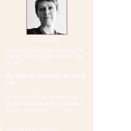
Céline Laurent
Céline parle français et anglais et
r
épond à vos appels au
022 736
24 40
​Du lundi au vendredi de 14h à
16h
En dehors de ces heures vous
pouvez nous laisser un message
avec:
votre nom
votre numéro de téléphone