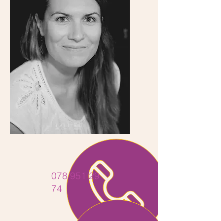
078 951 29
74