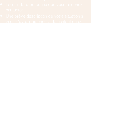
le nom de la personne que vous aimeriez
contacter
Une brève description de votre situation si
vous n'avez pas encore de contact chez
nous.
En cas d'urgence vous pouvez
appeler :
les urgences pédiatriques au
022 372 45
55
(il y a toujours un pédo-psychiatre de
garde)
ou les urgences psychiatriques au
022
372 38 62
.
Contactez-nous pour plus d'informations