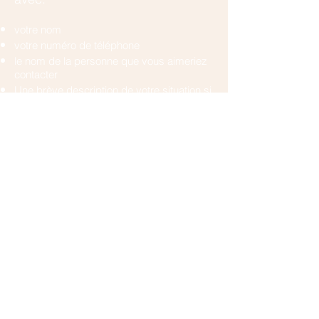
votre nom
votre numéro de téléphone
le nom de la personne que vous aimeriez
contacter
Une brève description de votre situation si
vous n'avez pas encore de contact chez
nous.
En cas d'urgence vous pouvez
appeler :
les urgences pédiatriques au
022 372 45
55
(il y a toujours un pédo-psychiatre de
garde)
ou les urgences psychiatriques au
022
372 38 62
.
Contactez-nous pour plus d'informations