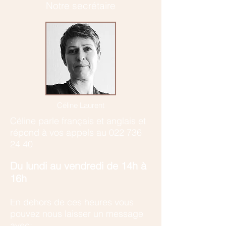
Notre secrétaire
Céline Laurent
Céline parle français et anglais et
r
épond à vos appels au
022 736
24 40
​Du lundi au vendredi de 14h à
16h
En dehors de ces heures vous
pouvez nous laisser un message
avec: