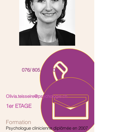
076/
805. 32. 10
Olivia.teisseire@psychologie.ch
1er ETAGE
Formation
Psychologue clinicienne diplômée en 2007