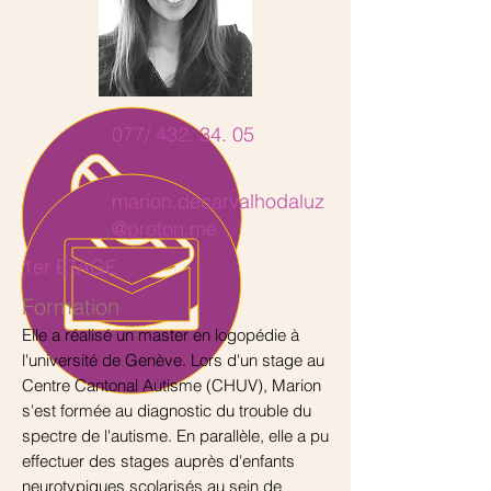
077/
432. 34. 05
marion.decarvalhodaluz
@proton.me
1er ETAGE
Formation
Elle a réalisé un master en logopédie à
l'université de Genève. Lors d'un stage au
Centre Cantonal Autisme (CHUV), Marion
s'est formée au diagnostic du trouble du
spectre de l'autisme. En parallèle, elle a pu
effectuer des stages auprès d'enfants
neurotypiques scolarisés au sein de