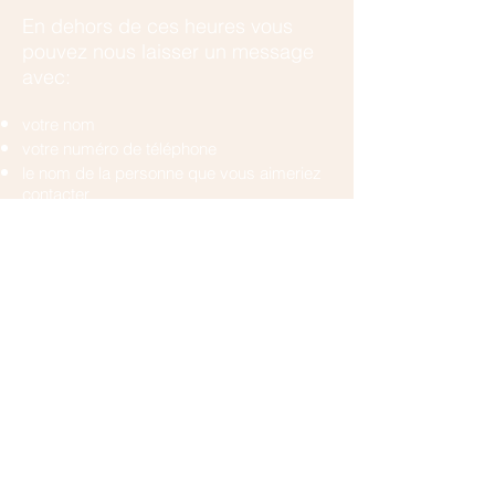
En dehors de ces heures vous
pouvez nous laisser un message
avec:
votre nom
votre numéro de téléphone
le nom de la personne que vous aimeriez
contacter
Une brève description de votre situation si
vous n'avez pas encore de contact chez
nous.
En cas d'urgence vous pouvez
appeler :
les urgences pédiatriques au
022 372 45
55
(il y a toujours un pédo-psychiatre de
garde)
ou les urgences psychiatriques au
022
372 38 62
.