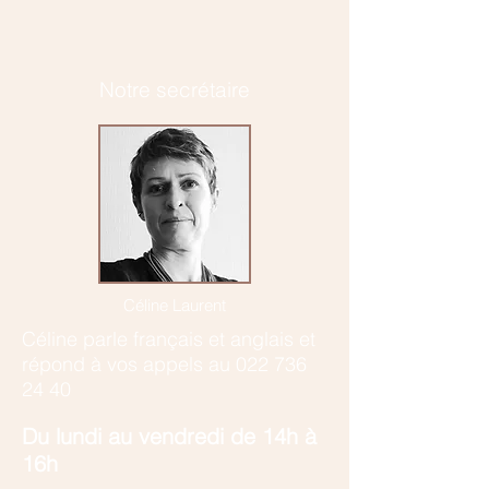
Notre secrétaire
Céline Laurent
Céline parle français et anglais et
r
épond à vos appels au
022 736
24 40
​Du lundi au vendredi de 14h à
16h