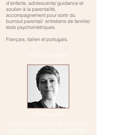
d’enfants, adolescents/ guidance et
soutien à la parentalité,
accompagnement pour sortir du
burnout parental/ entretiens de famille/
tests psychométriques.
Français, italien et portugais.
Notre secrétaire
Céline Laurent
Céline parle français et anglais et
r
épond à vos appels au
022 736