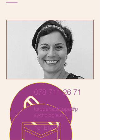
078 711 26 71
loredana.scippa@p
sychologie.ch
1er ETAGE