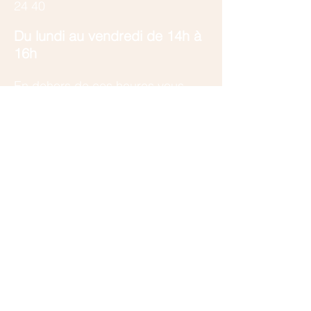
24 40
​Du lundi au vendredi de 14h à
16h
En dehors de ces heures vous
pouvez nous laisser un message
avec:
votre nom
votre numéro de téléphone
le nom de la personne que vous aimeriez
contacter
Une brève description de votre situation si
vous n'avez pas encore de contact chez
nous.
En cas d'urgence vous pouvez
appeler :
les urgences pédiatriques au
022 372 45