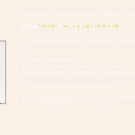
Céline parle français et anglais et r
épond à vos
e
​Du lundi au vendredi de 14h à 16h
Contactez-nous pour plus d'informations
En dehors de ces heures vous pouvez nous la
votre nom
votre numéro de téléphone
le nom de la personne que vous aimeriez contacter
Une brève description de votre situation si vous n'avez p
En cas d'urgence vous pouvez appeler :
les urgences pédiatriques au 022 372 45 55 (il y a toujou
ou les urgences psychiatriques au 022 372 38 62.