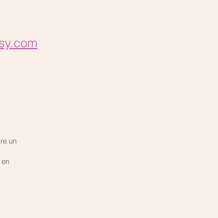
psy.com
re un
 en