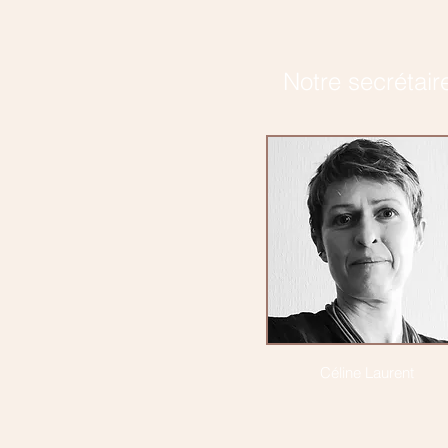
Notre secrétair
Céline Laurent