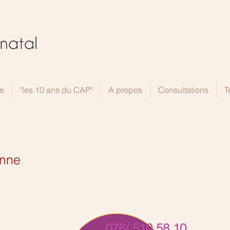
e
"les 10 ans du CAP"
A propos
Consultations
T
enne
076/ 510 58 10