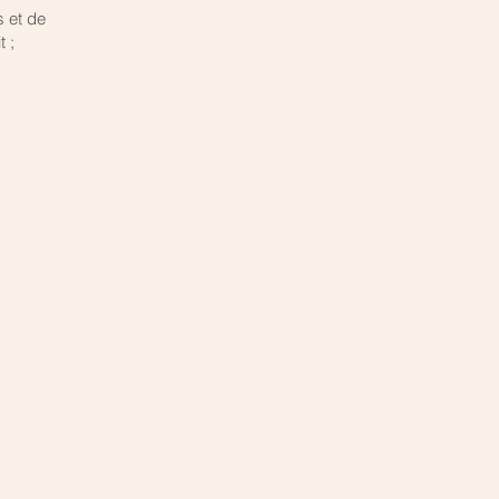
s et de
t ;