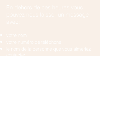
En dehors de ces heures vous
pouvez nous laisser un message
avec:
votre nom
votre numéro de téléphone
le nom de la personne que vous aimeriez
contacter
Une brève description de votre situation si
vous n'avez pas encore de contact chez
nous.
En cas d'urgence vous pouvez
appeler :
les urgences pédiatriques au
022 372 45
55
(il y a toujours un pédo-psychiatre de
garde)
ou les urgences psychiatriques au
022
372 38 62
.