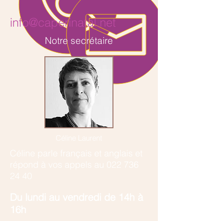
info@caperinatal.net
Notre secrétaire
Céline Laurent
Céline parle français et anglais et
r
épond à vos appels au
022 736
24 40
​Du lundi au vendredi de 14h à
16h