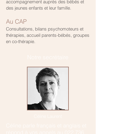
accompagnement auprès des bébés et
des jeunes enfants et leur famille.
Au CAP
Consultations, bilans psychomoteurs et
thérapies, accueil parents-bébés, groupes
en co-thérapie.
Notre secrétaire
Céline Laurent
Céline parle français et anglais et
r
épond à vos appels au
022 736