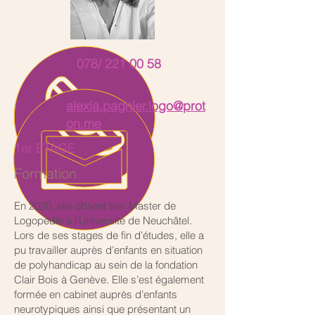
078/
221 00 58
alexia.pagnier.logo@prot
on.me
1er ETAGE
Formation
En 2020, elle obtient son Master de
Logopédie à l’Université de Neuchâtel.
Lors de ses stages de fin d’études, elle a
pu travailler auprès d’enfants en situation
de polyhandicap au sein de la fondation
Clair Bois à Genève. Elle s’est également
formée en cabinet auprès d’enfants
neurotypiques ainsi que présentant un