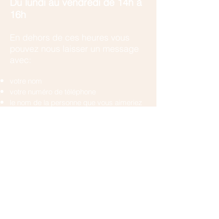
​Du lundi au vendredi de 14h à
16h
En dehors de ces heures vous
pouvez nous laisser un message
avec:
votre nom
votre numéro de téléphone
le nom de la personne que vous aimeriez
contacter
Une brève description de votre situation si
vous n'avez pas encore de contact chez
nous.
En cas d'urgence vous pouvez
appeler :
les urgences pédiatriques au
022 372 45
55
(il y a toujours un pédo-psychiatre de
garde)