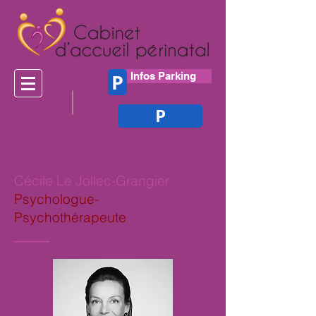
P
Infos Parking
Contact
P
Cécile Le Jollec-Grangier
Psychologue-
Psychothérapeute
_____