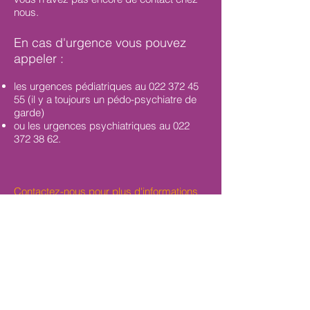
nous.
En cas d'urgence vous pouvez
appeler :
les urgences pédiatriques au
022 372 45
55
(il y a toujours un pédo-psychiatre de
garde)
ou les urgences psychiatriques au
022
372 38 62
.
Contactez-nous pour plus d'informations