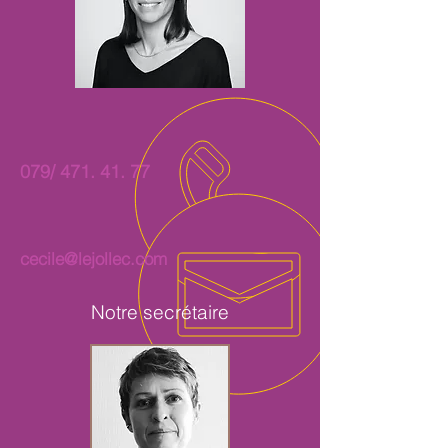
079/
471. 41. 77
cecile@lejollec.com
Notre secrétaire